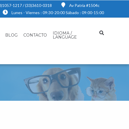
3)1057-1217 / (33)3610-0318
Av Patria #1504c
Lunes - Viernes : 09:30-20:00 Sábado : 09:00-15:00
IDIOMA /
BLOG
CONTACTO
LANGUAGE