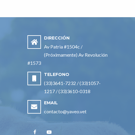
DIRECCIÓN
Av Patria #1504c /
(Próximamente) Av Revolución
#1573
TELEFONO
(33)3641-7232 / (33)1057-
1217 / (33)3610-0318
EMAIL
contacto@yaveo.vet